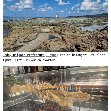
Sado, Niigata Prefecture, Japan
: Var en betongsti ute blant
fjæra, litt usikker på hvorfor.