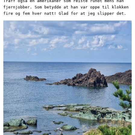
Traff også en amerikaner som reiste rundt mens han
fjernjobber. Som betydde at han var oppe til klokken
fire og fem hver natt! Glad for at jeg slipper det.