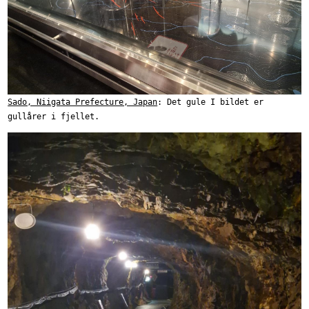
Sado, Niigata Prefecture, Japan
: Det gule I bildet er
gullårer i fjellet.