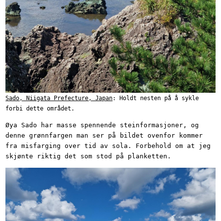
Sado, Niigata Prefecture, Japan
: Holdt nesten på å sykle
forbi dette området.
Øya Sado har masse spennende steinformasjoner, og
denne grønnfargen man ser på bildet ovenfor kommer
fra misfarging over tid av sola. Forbehold om at jeg
skjønte riktig det som stod på planketten.